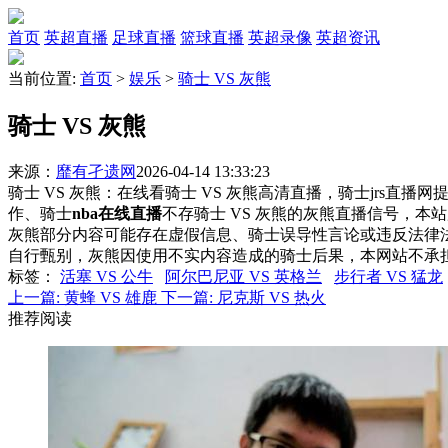
首页
英超直播
足球直播
篮球直播
英超录像
英超资讯
当前位置:
首页
>
娱乐
>
骑士 VS 灰熊
骑士 VS 灰熊
来源：
靡有孑遗网
2026-04-14 13:33:23
骑士 VS 灰熊：在线看骑士 VS 灰熊高清直播，骑士jrs直播
作、骑士
nba在线直播
不存骑士 VS 灰熊的灰熊直播信号，
灰熊部分内容可能存在虚假信息、骑士误导性言论或违反法律
自行甄别，灰熊因使用不实内容造成的骑士后果，本网站不承
标签
：
活塞 VS 公牛
阿尔巴尼亚 VS 英格兰
步行者 VS 猛龙
上一篇:
黄蜂 VS 雄鹿
下一篇:
尼克斯 VS 热火
推荐阅读