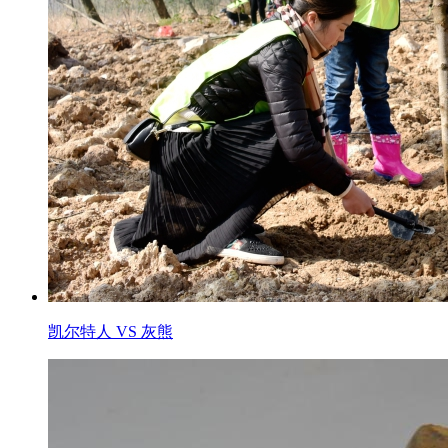
凯尔特人 VS 灰熊