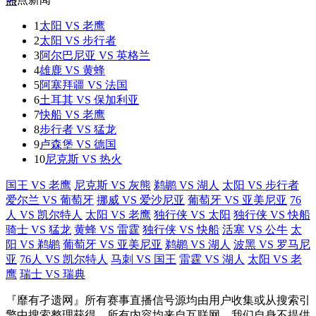
1
太阳 VS 老鹰
2
太阳 VS 步行者
3
阿尔巴尼亚 VS 英格兰
4
雄鹿 VS 黄蜂
5
阿塞拜疆 VS 法国
6
土耳其 VS 保加利亚
7
快船 VS 老鹰
8
步行者 VS 猛龙
9
卢森堡 VS 德国
10
尼克斯 VS 热火
国王 VS 老鹰
尼克斯 VS 灰熊
鹈鹕 VS 湖人
太阳 VS 步行者
爱尔兰 VS 葡萄牙
挪威 VS 爱沙尼亚
葡萄牙 VS 亚美尼亚
76
人 VS 凯尔特人
太阳 VS 老鹰
独行侠 VS 太阳
独行侠 VS 快船
骑士 VS 猛龙
黄蜂 VS 雷霆
独行侠 VS 快船
活塞 VS 公牛
太
阳 VS 鹈鹕
葡萄牙 VS 亚美尼亚
鹈鹕 VS 湖人
波黑 VS 罗马尼
亚
76人 VS 凯尔特人
马刺 VS 国王
雷霆 VS 湖人
太阳 VS 老
鹰
瑞士 VS 瑞典
『靡有孑遗网』所有赛事直播信号源均由用户收集或从搜索引
擎中搜索整理获得，所有内容均来自互联网，我们自身不提供