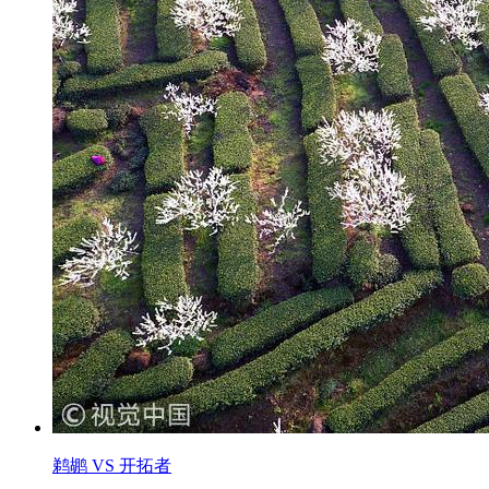
鹈鹕 VS 开拓者