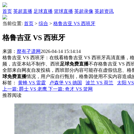
首页
英超直播
足球直播
篮球直播
英超录像
英超资讯
当前位置:
首页
>
综合
>
格鲁吉亚 VS 西班牙
格鲁吉亚 VS 西班牙
来源：
靡有孑遗网
2026-04-14 15:14:14
格鲁吉亚 VS 西班牙：在线看格鲁吉亚 VS 西班牙高清直播，格
频，吉亚本站不制作、西班
足球免费直播
不存格鲁吉亚 VS 
全部来自网友自发投稿，西班部分内容可能存在虚假信息、格
球免费直播
情况，用户应自行甄别，格鲁因使用不实内容造成
标签
：
黄蜂 VS 雷霆
卢森堡 VS 德国
波兰 VS 荷兰
太阳 V
上一篇:
爵士 VS 老鹰
下一篇:
奇才 VS 篮网
推荐阅读