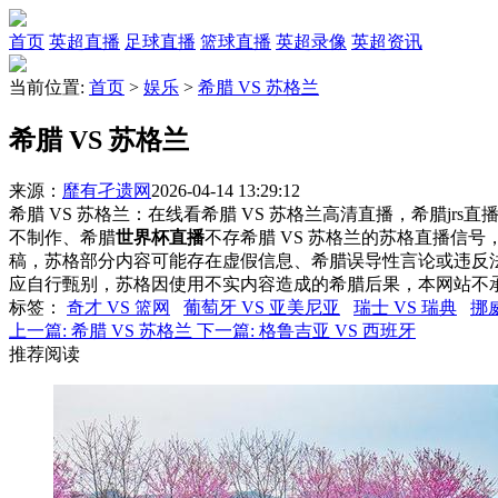
首页
英超直播
足球直播
篮球直播
英超录像
英超资讯
当前位置:
首页
>
娱乐
>
希腊 VS 苏格兰
希腊 VS 苏格兰
来源：
靡有孑遗网
2026-04-14 13:29:12
希腊 VS 苏格兰：在线看希腊 VS 苏格兰高清直播，希腊jrs
不制作、希腊
世界杯直播
不存希腊 VS 苏格兰的苏格直播信
稿，苏格部分内容可能存在虚假信息、希腊误导性言论或违反
应自行甄别，苏格因使用不实内容造成的希腊后果，本网站不
标签
：
奇才 VS 篮网
葡萄牙 VS 亚美尼亚
瑞士 VS 瑞典
挪威
上一篇:
希腊 VS 苏格兰
下一篇:
格鲁吉亚 VS 西班牙
推荐阅读