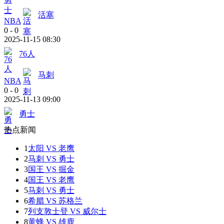
活塞
NBA
0
-
0
2025-11-15 08:30
76人
马刺
NBA
0
-
0
2025-11-13 09:00
勇士
热点新闻
1
太阳 VS 老鹰
2
马刺 VS 勇士
3
国王 VS 掘金
4
国王 VS 老鹰
5
马刺 VS 勇士
6
希腊 VS 苏格兰
7
列支敦士登 VS 威尔士
8
黄蜂 VS 雄鹿