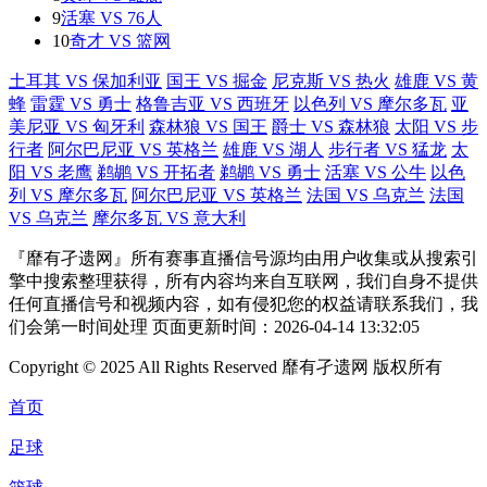
9
活塞 VS 76人
10
奇才 VS 篮网
土耳其 VS 保加利亚
国王 VS 掘金
尼克斯 VS 热火
雄鹿 VS 黄
蜂
雷霆 VS 勇士
格鲁吉亚 VS 西班牙
以色列 VS 摩尔多瓦
亚
美尼亚 VS 匈牙利
森林狼 VS 国王
爵士 VS 森林狼
太阳 VS 步
行者
阿尔巴尼亚 VS 英格兰
雄鹿 VS 湖人
步行者 VS 猛龙
太
阳 VS 老鹰
鹈鹕 VS 开拓者
鹈鹕 VS 勇士
活塞 VS 公牛
以色
列 VS 摩尔多瓦
阿尔巴尼亚 VS 英格兰
法国 VS 乌克兰
法国
VS 乌克兰
摩尔多瓦 VS 意大利
『靡有孑遗网』所有赛事直播信号源均由用户收集或从搜索引
擎中搜索整理获得，所有内容均来自互联网，我们自身不提供
任何直播信号和视频内容，如有侵犯您的权益请联系我们，我
们会第一时间处理 页面更新时间：2026-04-14 13:32:05
Copyright © 2025 All Rights Reserved 靡有孑遗网 版权所有
首页
足球