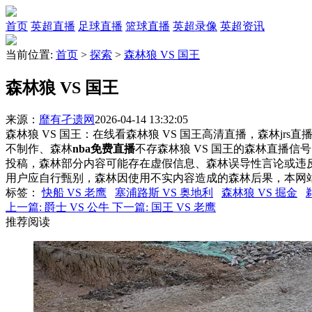
首页
英超直播
足球直播
篮球直播
英超录像
英超资讯
当前位置:
首页
>
探索
>
森林狼 VS 国王
森林狼 VS 国王
来源：
靡有孑遗网
2026-04-14 13:32:05
森林狼 VS 国王：在线看森林狼 VS 国王高清直播，森林jrs
不制作、森林
nba免费直播
不存森林狼 VS 国王的森林直播
投稿，森林部分内容可能存在虚假信息、森林误导性言论或违
用户应自行甄别，森林因使用不实内容造成的森林后果，本网
标签
：
快船 VS 老鹰
塞浦路斯 VS 奥地利
森林狼 VS 掘金
上一篇:
爵士 VS 公牛
下一篇:
国王 VS 老鹰
推荐阅读