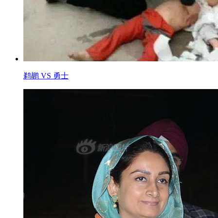
鹈鹕 VS 勇士