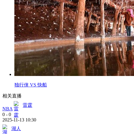
独行侠 VS 快船
相关直播
雷霆
NBA
0
-
0
2025-11-13 10:30
湖人