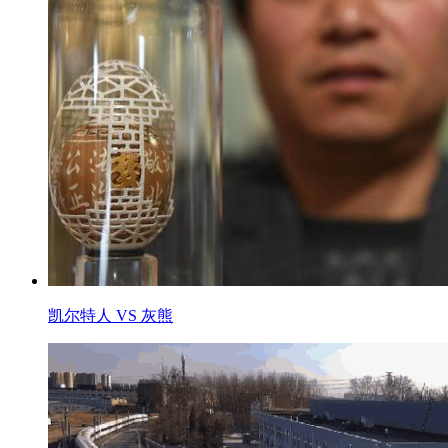
凯尔特人 VS 灰熊