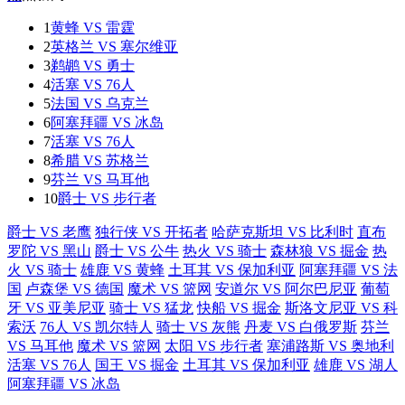
1
黄蜂 VS 雷霆
2
英格兰 VS 塞尔维亚
3
鹈鹕 VS 勇士
4
活塞 VS 76人
5
法国 VS 乌克兰
6
阿塞拜疆 VS 冰岛
7
活塞 VS 76人
8
希腊 VS 苏格兰
9
芬兰 VS 马耳他
10
爵士 VS 步行者
爵士 VS 老鹰
独行侠 VS 开拓者
哈萨克斯坦 VS 比利时
直布
罗陀 VS 黑山
爵士 VS 公牛
热火 VS 骑士
森林狼 VS 掘金
热
火 VS 骑士
雄鹿 VS 黄蜂
土耳其 VS 保加利亚
阿塞拜疆 VS 法
国
卢森堡 VS 德国
魔术 VS 篮网
安道尔 VS 阿尔巴尼亚
葡萄
牙 VS 亚美尼亚
骑士 VS 猛龙
快船 VS 掘金
斯洛文尼亚 VS 科
索沃
76人 VS 凯尔特人
骑士 VS 灰熊
丹麦 VS 白俄罗斯
芬兰
VS 马耳他
魔术 VS 篮网
太阳 VS 步行者
塞浦路斯 VS 奥地利
活塞 VS 76人
国王 VS 掘金
土耳其 VS 保加利亚
雄鹿 VS 湖人
阿塞拜疆 VS 冰岛