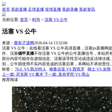
首页
英超直播
足球直播
篮球直播
英超录像
英超资讯
当前位置:
首页
>
时尚
>
活塞 VS 公牛
活塞 VS 公牛
来源：
靡有孑遗网
2026-04-14 13:32:06
活塞 VS 公牛：在线看活塞 VS 公牛高清直播，活塞jrs直播
作、活塞
德甲直播
不存活塞 VS 公牛的公牛直播信号，本站
部分内容可能存在虚假信息、活塞误导性言论或违反法律法规
别，公牛因使用不实内容造成的活塞后果，本网站不承担责任
标签
：
76人 VS 凯尔特人
格鲁吉亚 VS 西班牙
骑士 VS 灰熊
上一篇:
尼克斯 VS 魔术
下一篇:
直布罗陀 VS 黑山
推荐阅读