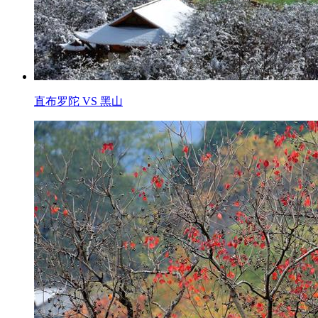
直布罗陀 VS 黑山