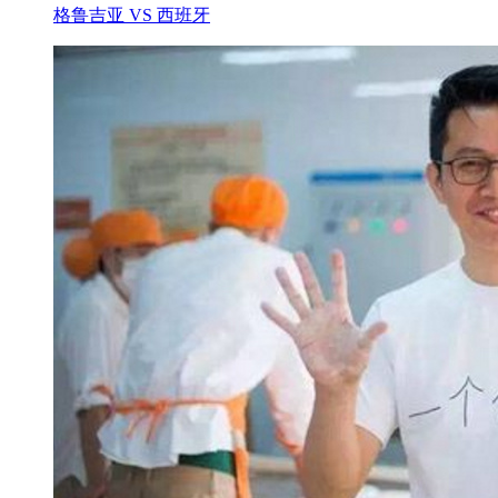
格鲁吉亚 VS 西班牙